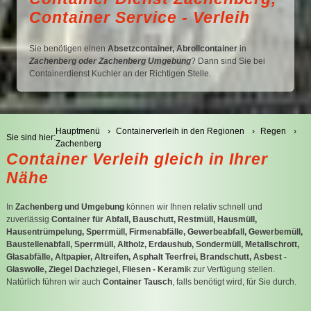
Container Service - Verleih
C
C
Sie benötigen einen
Absetzcontainer, Abrollcontainer
in
Zachenberg oder Zachenberg Umgebung
? Dann sind Sie bei
Containerdienst Kuchler an der Richtigen Stelle.
Hauptmenü
Containerverleih in den Regionen
Regen
Sie sind hier:
Zachenberg
Container Verleih gleich in Ihrer
Nähe
In
Zachenberg und Umgebung
können wir Ihnen relativ schnell und
zuverlässig
Container für Abfall, Bauschutt, Restmüll, Hausmüll,
Hausentrümpelung, Sperrmüll, Firmenabfälle, Gewerbeabfall, Gewerbemüll,
Baustellenabfall, Sperrmüll, Altholz, Erdaushub, Sondermüll, Metallschrott,
Glasabfälle, Altpapier, Altreifen, Asphalt Teerfrei, Brandschutt, Asbest -
Glaswolle, Ziegel Dachziegel, Fliesen - Kerami
k zur Verfügung stellen.
Natürlich führen wir auch
Container Tausch
, falls benötigt wird, für Sie durch.