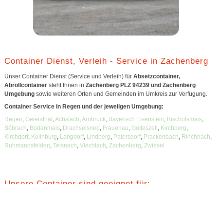
Container Dienst, Verleih - Service in Zachenberg
Unser Container Dienst (Service und Verleih) für
Absetzcontainer,
Abrollcontainer
steht Ihnen in
Zachenberg PLZ 94239 und Zachenberg
Umgebung
sowie weiteren Orten und Gemeinden im Umkreis zur Verfügung.
Container Service in Regen und der jeweilgen Umgebung:
Regen
,
Geiersthal
,
Achslach
,
Arnbruck
,
Bayerisch Eisenstein
,
Bischofsmais
,
Böbrach
,
Bodenmais
,
Drachselsried
,
Frauenau
,
Gotteszell
,
Kirchberg
,
Kirchdorf
,
Kollnburg
,
Langdorf
,
Lindberg
,
Patersdorf
,
Prackenbach
,
Rinchnach
,
Ruhmannsfelden
,
Teisnach
,
Viechtach
,
Zachenberg
,
Zwiesel
Unsere Container sind geeignet für:
Abfall
,
Bauschutt
,
Restmüll
,
Hausmüll
,
Hausentrümpelung
,
Sperrmüll
,
Firmenabfälle
,
Gewerbeabfall
,
Gewerbemüll
,
Baustellenabfall
,
Altholz
,
Erdaushub
,
Sondermüll
,
Metallschrott
,
Glasabfälle
,
Altpapier
,
Altreifen
,
Asphalt