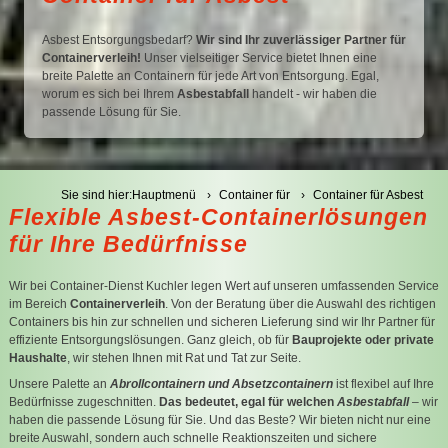
C
Asbest Entsorgungsbedarf?
Wir sind Ihr zuverlässiger Partner für
Containerverleih!
Unser vielseitiger Service bietet Ihnen eine
C
breite Palette an Containern für jede Art von Entsorgung. Egal,
worum es sich bei Ihrem
Asbestabfall
handelt - wir haben die
passende Lösung für Sie.
Sie sind hier:
Hauptmenü
Container für
Container für Asbest
Flexible Asbest-Containerlösungen
für Ihre Bedürfnisse
Wir bei Container-Dienst Kuchler legen Wert auf unseren umfassenden Service
im Bereich
Containerverleih
. Von der Beratung über die Auswahl des richtigen
Containers bis hin zur schnellen und sicheren Lieferung sind wir Ihr Partner für
effiziente Entsorgungslösungen. Ganz gleich, ob für
Bauprojekte oder private
Haushalte
, wir stehen Ihnen mit Rat und Tat zur Seite.
Unsere Palette an
Abrollcontainern und Absetzcontainern
ist flexibel auf Ihre
Bedürfnisse zugeschnitten.
Das bedeutet, egal für welchen
Asbestabfall
– wir
haben die passende Lösung für Sie. Und das Beste? Wir bieten nicht nur eine
breite Auswahl, sondern auch schnelle Reaktionszeiten und sichere