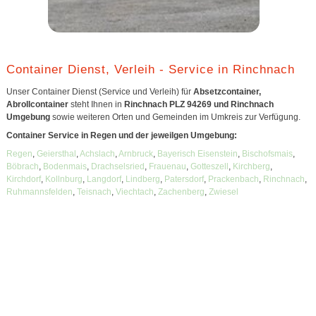
Container Dienst, Verleih - Service in Rinchnach
Unser Container Dienst (Service und Verleih) für
Absetzcontainer,
Abrollcontainer
steht Ihnen in
Rinchnach PLZ 94269 und Rinchnach
Umgebung
sowie weiteren Orten und Gemeinden im Umkreis zur Verfügung.
Container Service in Regen und der jeweilgen Umgebung:
Regen
,
Geiersthal
,
Achslach
,
Arnbruck
,
Bayerisch Eisenstein
,
Bischofsmais
,
Böbrach
,
Bodenmais
,
Drachselsried
,
Frauenau
,
Gotteszell
,
Kirchberg
,
Kirchdorf
,
Kollnburg
,
Langdorf
,
Lindberg
,
Patersdorf
,
Prackenbach
,
Rinchnach
,
Ruhmannsfelden
,
Teisnach
,
Viechtach
,
Zachenberg
,
Zwiesel
Unsere Container sind geeignet für:
Abfall
,
Bauschutt
,
Restmüll
,
Hausmüll
,
Hausentrümpelung
,
Sperrmüll
,
Firmenabfälle
,
Gewerbeabfall
,
Gewerbemüll
,
Baustellenabfall
,
Altholz
,
Erdaushub
,
Sondermüll
,
Metallschrott
,
Glasabfälle
,
Altpapier
,
Altreifen
,
Asphalt
Teerfrei
,
Brandschutt
,
Asbest
,
Glaswolle
,
Ziegel
,
Dachziegel
,
Fliesen
,
Keramik