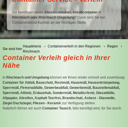
C
Sie benötigen einen
Absetzcontainer, Abrollcontainer
in
Rinchnach oder Rinchnach Umgebung
? Dann sind Sie bei
C
Containerdienst Kuchler an der Richtigen Stelle.
Hauptmenü
Containerverleih in den Regionen
Regen
Sie sind hier:
Rinchnach
Container Verleih gleich in Ihrer
Nähe
In
Rinchnach und Umgebung
können wir Ihnen relativ schnell und zuverlässig
Container für Abfall, Bauschutt, Restmüll, Hausmüll, Hausentrümpelung,
Sperrmüll, Firmenabfälle, Gewerbeabfall, Gewerbemüll, Baustellenabfall,
Sperrmüll, Altholz, Erdaushub, Sondermüll, Metallschrott, Glasabfälle,
Altpapier, Altreifen, Asphalt Teerfrei, Brandschutt, Asbest - Glaswolle,
Ziegel Dachziegel, Fliesen - Kerami
k zur Verfügung stellen.
Natürlich führen wir auch
Container Tausch
, falls benötigt wird, für Sie durch.