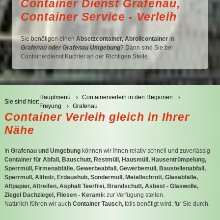
Container Dienst Grafenau,
C
Container Service - Verleih
C
Sie benötigen einen
Absetzcontainer, Abrollcontainer
in
Grafenau oder Grafenau Umgebung
? Dann sind Sie bei
Containerdienst Kuchler an der Richtigen Stelle.
Hauptmenü
Containerverleih in den Regionen
Sie sind hier:
Freyung
Grafenau
Container Verleih gleich in Ihrer
Nähe
In
Grafenau und Umgebung
können wir Ihnen relativ schnell und zuverlässig
Container für Abfall, Bauschutt, Restmüll, Hausmüll, Hausentrümpelung,
Sperrmüll, Firmenabfälle, Gewerbeabfall, Gewerbemüll, Baustellenabfall,
Sperrmüll, Altholz, Erdaushub, Sondermüll, Metallschrott, Glasabfälle,
Altpapier, Altreifen, Asphalt Teerfrei, Brandschutt, Asbest - Glaswolle,
Ziegel Dachziegel, Fliesen - Kerami
k zur Verfügung stellen.
Natürlich führen wir auch
Container Tausch
, falls benötigt wird, für Sie durch.