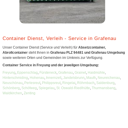
Container Dienst, Verleih - Service in Grafenau
Unser Container Dienst (Service und Verleih) für
Absetzcontainer,
Abrollcontainer
steht Ihnen in
Grafenau PLZ 94481 und Grafenau Umgebung
sowie weiteren Orten und Gemeinden im Umkreis zur Verfügung.
Container Service in Freyung und der jeweilgen Umgebung:
Freyung
,
Eppenschlag
,
Fürsteneck
,
Grafenau
,
Grainet
,
Haidmühle
,
Hinterschmiding
,
Hohenau
,
Innernzell
,
Jandelsbrunn
,
Mauth
,
Neureichenau
,
Neuschönau
,
Perlesreut
,
Philippsreut
,
Ringelai
,
Röhrnbach
,
Saldenburg
,
Schönberg
,
Schöfweg
,
Spiegelau
,
St. Oswald-Riedlhütte
,
Thurmansbang
,
Waldkirchen
,
Zenting
Unsere Container sind geeignet für:
Abfall
,
Bauschutt
,
Restmüll
,
Hausmüll
,
Hausentrümpelung
,
Sperrmüll
,