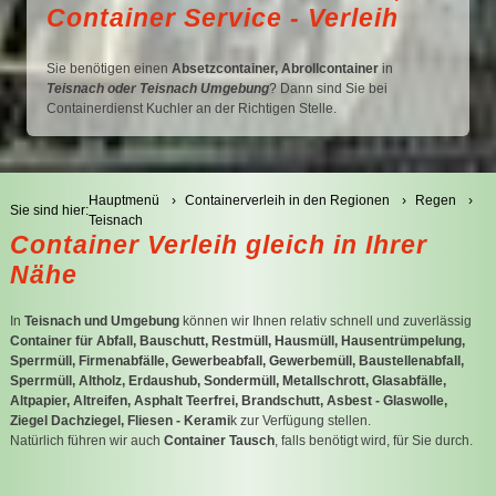
Container Service - Verleih
C
Sie benötigen einen
Absetzcontainer, Abrollcontainer
in
C
Teisnach oder Teisnach Umgebung
? Dann sind Sie bei
Containerdienst Kuchler an der Richtigen Stelle.
Hauptmenü
Containerverleih in den Regionen
Regen
Sie sind hier:
Teisnach
Container Verleih gleich in Ihrer
Nähe
In
Teisnach und Umgebung
können wir Ihnen relativ schnell und zuverlässig
Container für Abfall, Bauschutt, Restmüll, Hausmüll, Hausentrümpelung,
Sperrmüll, Firmenabfälle, Gewerbeabfall, Gewerbemüll, Baustellenabfall,
Sperrmüll, Altholz, Erdaushub, Sondermüll, Metallschrott, Glasabfälle,
Altpapier, Altreifen, Asphalt Teerfrei, Brandschutt, Asbest - Glaswolle,
Ziegel Dachziegel, Fliesen - Kerami
k zur Verfügung stellen.
Natürlich führen wir auch
Container Tausch
, falls benötigt wird, für Sie durch.