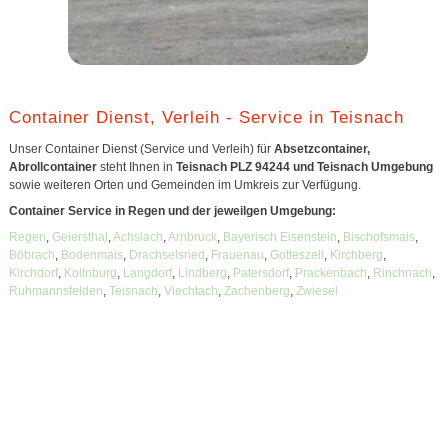
Container Dienst, Verleih - Service in Teisnach
Unser Container Dienst (Service und Verleih) für
Absetzcontainer,
Abrollcontainer
steht Ihnen in
Teisnach PLZ 94244 und Teisnach Umgebung
sowie weiteren Orten und Gemeinden im Umkreis zur Verfügung.
Container Service in Regen und der jeweilgen Umgebung:
Regen
,
Geiersthal
,
Achslach
,
Arnbruck
,
Bayerisch Eisenstein
,
Bischofsmais
,
Böbrach
,
Bodenmais
,
Drachselsried
,
Frauenau
,
Gotteszell
,
Kirchberg
,
Kirchdorf
,
Kollnburg
,
Langdorf
,
Lindberg
,
Patersdorf
,
Prackenbach
,
Rinchnach
,
Ruhmannsfelden
,
Teisnach
,
Viechtach
,
Zachenberg
,
Zwiesel
Unsere Container sind geeignet für:
Abfall
,
Bauschutt
,
Restmüll
,
Hausmüll
,
Hausentrümpelung
,
Sperrmüll
,
Firmenabfälle
,
Gewerbeabfall
,
Gewerbemüll
,
Baustellenabfall
,
Altholz
,
Erdaushub
,
Sondermüll
,
Metallschrott
,
Glasabfälle
,
Altpapier
,
Altreifen
,
Asphalt